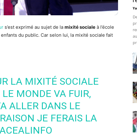
r
Ya
De
pr
ur
s’est exprimé au sujet de la
mixité sociale
à l’école
re
enfants du public. Car selon lui, la mixité sociale fait
au
pr
R LA MIXITÉ SOCIALE
T LE MONDE VA FUIR,
A ALLER DANS LE
 RAISON JE FERAIS LA
FACEALINFO