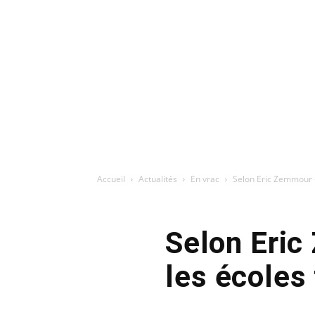
Accueil
Actualités
En vrac
Selon Eric Zemmour « 
Selon Eric
les écoles 