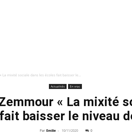
La mixité sociale dans les écoles fait baisser le...
Actualités
En vrac
 Zemmour « La mixité s
fait baisser le niveau 
Par
Emilie
-
10/11/2020
0