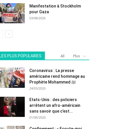
Manifestation à Stockholm
pour Gaza
03/08/2026
LES PLUS POPULAIRES
All
Plus
Coronavirus : La presse
américaine rend hommage au
Prophète Mohammed ﷺ
24/03/2020
Etats-Unis : des policiers
arrêtent un afro-américain
sans savoir que c’est...
01/06/2020
Confinement : « Ecoute-moi