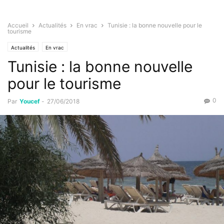
Accueil
Actualités
En vrac
Tunisie : la bonne nouvelle pour le
tourisme
Actualités
En vrac
Tunisie : la bonne nouvelle
pour le tourisme
0
Par
Youcef
-
27/06/2018