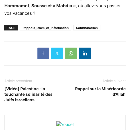
Hammamet, Sousse et à Mahdia »
, où allez-vous passer
vos vacances ?
TAGS
Rappels_islam_et_information
SoubhanAllah
Article précédent
Article suivant
[Vidéo] Palestine : la
Rappel sur la Miséricorde
touchante solidarité des
d’Allah
Juifs israéliens