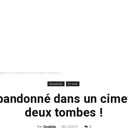
ans un cimetière entre deux tombes !
Actualités
En vrac
bandonné dans un cimet
deux tombes !
Par
Zoubida
-
06/12/2018
0