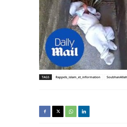
TAGS
Rappels_islam_et_information
SoubhanAlla