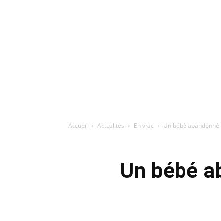
Accueil
Actualités
En vrac
Un bébé abandonné d
Un bébé a