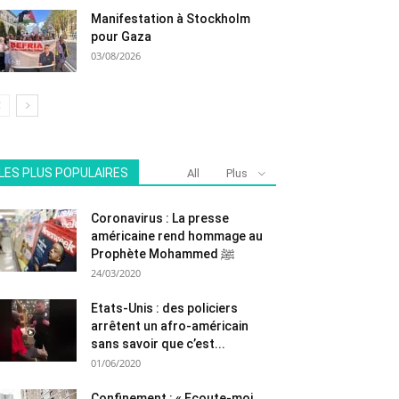
Manifestation à Stockholm
pour Gaza
03/08/2026
LES PLUS POPULAIRES
All
Plus
Coronavirus : La presse
américaine rend hommage au
Prophète Mohammed ﷺ
24/03/2020
Etats-Unis : des policiers
arrêtent un afro-américain
sans savoir que c’est...
01/06/2020
Confinement : « Ecoute-moi