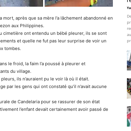
r
Ya
De
 la mort, après que sa mère l’a lâchement abandonné en
pr
uezon aux Philippines.
re
 cimetière ont entendu un bébé pleurer, ils se sont
au
pr
sements et quelle ne fut pas leur surprise de voir un
ux tombes.
ns le froid, la faim l’a poussé à pleurer et
nts du village.
eurs, ils n’auraient pu le voir là où il était.
e par les gens qui ont constaté qu’il n’avait aucune
Rurale de Candelaria pour se rassurer de son état
tivement l’enfant devait certainement avoir passé de