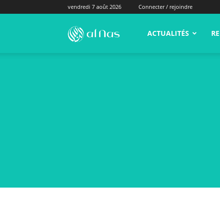
vendredi 7 août 2026
Connecter / rejoindre
alNas.fr
ACTUALITÉS
RE