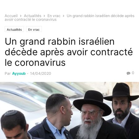
Accueil
Actualités
En vrac
Un grand rabbin israélien décède après
avoir contracté le coronavirus
Actualités
En vrac
Un grand rabbin israélien
décède après avoir contracté
le coronavirus
0
Par
Ayyoub
-
14/04/2020