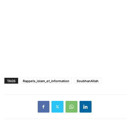
TAGS
Rappels_islam_et_information
SoubhanAllah