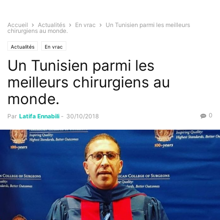
Accueil
Actualités
En vrac
Un Tunisien parmi les meilleurs
chirurgiens au monde.
Actualités
En vrac
Un Tunisien parmi les
meilleurs chirurgiens au
monde.
0
Par
Latifa Ennabili
-
30/10/2018