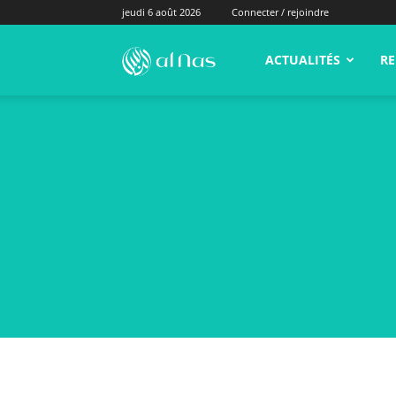
jeudi 6 août 2026
Connecter / rejoindre
alNas.fr
ACTUALITÉS
RE