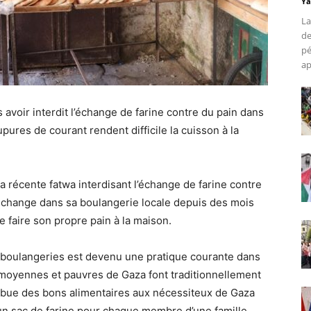
Ya
La
de
pé
ap
avoir interdit l’échange de farine contre du pain dans
pures de courant rendent difficile la cuisson à la
 récente fatwa interdisant l’échange de farine contre
l’échange dans sa boulangerie locale depuis des mois
e faire son propre pain à la maison.
s boulangeries est devenu une pratique courante dans
moyennes et pauvres de Gaza font traditionnellement
ribue des bons alimentaires aux nécessiteux de Gaza
n sac de farine pour chaque membre d’une famille.