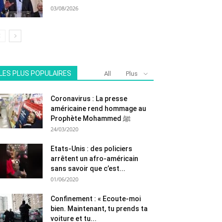
03/08/2026
LES PLUS POPULAIRES
All
Plus
Coronavirus : La presse
américaine rend hommage au
Prophète Mohammed ﷺ
24/03/2020
Etats-Unis : des policiers
arrêtent un afro-américain
sans savoir que c’est...
01/06/2020
Confinement : « Ecoute-moi
bien. Maintenant, tu prends ta
voiture et tu...