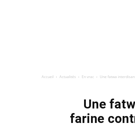
Accueil
Actualités
En vrac
Une fatwa interdisant
Une fatw
farine cont