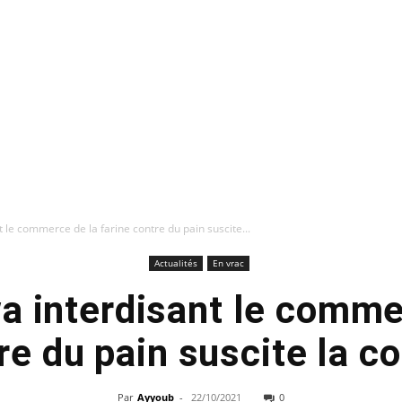
 le commerce de la farine contre du pain suscite...
Actualités
En vrac
a interdisant le comme
re du pain suscite la c
Par
Ayyoub
-
22/10/2021
0