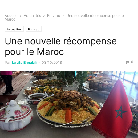
Accueil
Actualités
En vrac
Une nouvelle récompense pour le
Maroc
Actualités
En vrac
Une nouvelle récompense
pour le Maroc
0
Par
Latifa Ennabili
-
03/10/2018