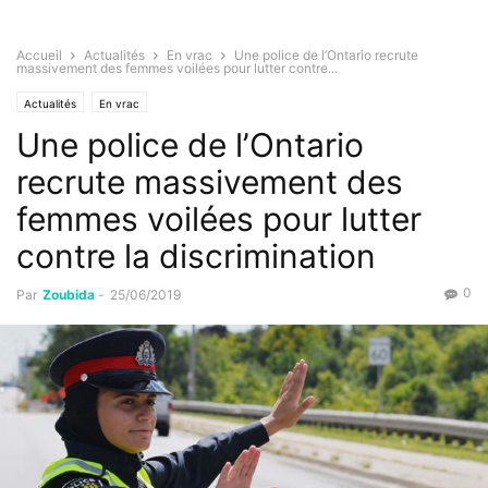
Accueil
Actualités
En vrac
Une police de l’Ontario recrute
massivement des femmes voilées pour lutter contre...
Actualités
En vrac
Une police de l’Ontario
recrute massivement des
femmes voilées pour lutter
contre la discrimination
0
Par
Zoubida
-
25/06/2019