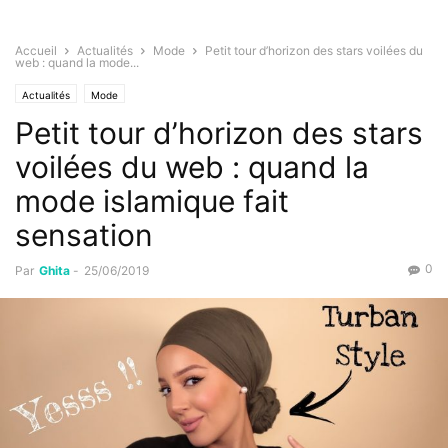
Accueil
Actualités
Mode
Petit tour d’horizon des stars voilées du
web : quand la mode...
Actualités
Mode
Petit tour d’horizon des stars
voilées du web : quand la
mode islamique fait
sensation
0
Par
Ghita
-
25/06/2019