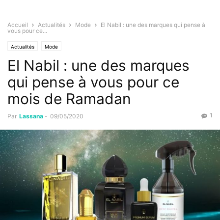
Accueil
Actualités
Mode
El Nabil : une des marques qui pense à
vous pour ce...
Actualités
Mode
El Nabil : une des marques
qui pense à vous pour ce
mois de Ramadan
1
Par
Lassana
-
09/05/2020