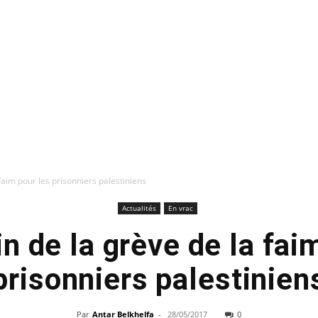
 faim pour les prisonniers palestiniens
Actualités
En vrac
in de la grève de la fai
prisonniers palestinien
Par
Antar Belkhelfa
-
28/05/2017
0