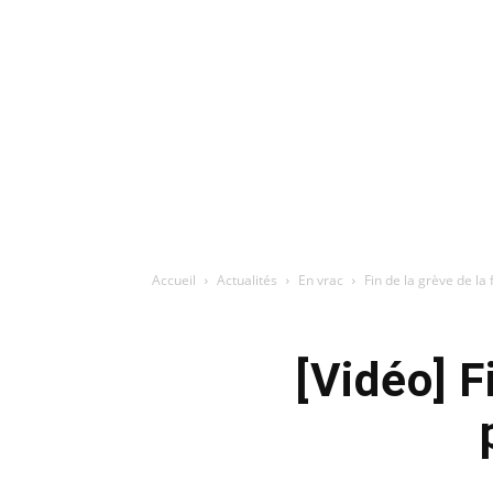
Accueil
Actualités
En vrac
Fin de la grève de la
[Vidéo] F