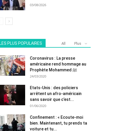
03/08/2026
LES PLUS POPULAIRES
All
Plus
Coronavirus : La presse
américaine rend hommage au
Prophète Mohammed ﷺ
24/03/2020
Etats-Unis : des policiers
arrêtent un afro-américain
sans savoir que c’est...
01/06/2020
Confinement : « Ecoute-moi
bien. Maintenant, tu prends ta
voiture et tu...