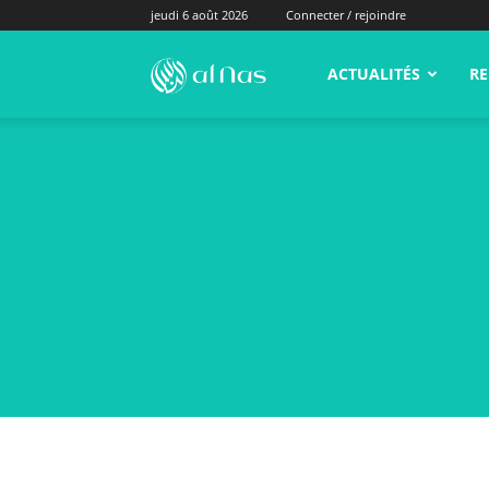
jeudi 6 août 2026
Connecter / rejoindre
alNas.fr
ACTUALITÉS
RE