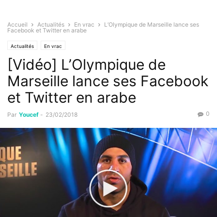
Accueil
Actualités
En vrac
L’Olympique de Marseille lance ses
Facebook et Twitter en arabe
Actualités
En vrac
[Vidéo] L’Olympique de
Marseille lance ses Facebook
et Twitter en arabe
0
Par
Youcef
-
23/02/2018