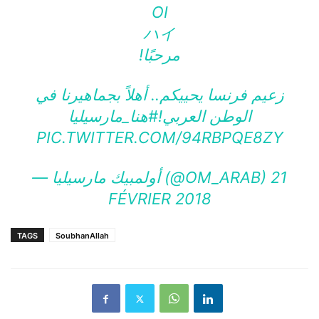
OI
ハイ
مرحبًا!
زعيم فرنسا يحييكم.. أهلاً بجماهيرنا في
الوطن العربي!
#هنا_مارسيليا
PIC.TWITTER.COM/94RBPQE8ZY
— أولمبيك مارسيليا (@OM_ARAB)
21
FÉVRIER 2018
TAGS
SoubhanAllah