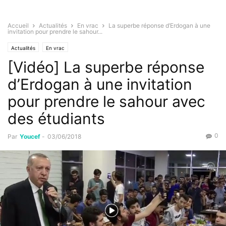
Accueil
Actualités
En vrac
La superbe réponse d’Erdogan à une
invitation pour prendre le sahour...
Actualités
En vrac
[Vidéo] La superbe réponse
d’Erdogan à une invitation
pour prendre le sahour avec
des étudiants
0
Par
Youcef
-
03/06/2018