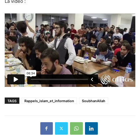
La vidéo :
TAGS
Rappels_islam_et_information
SoubhanAllah