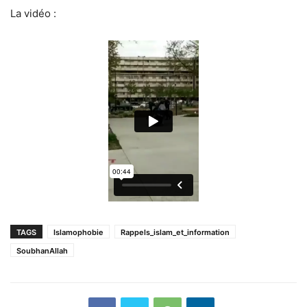
La vidéo :
TAGS
Islamophobie
Rappels_islam_et_information
SoubhanAllah