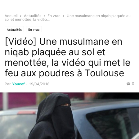
Accueil
Actualités
En vrac
Une musulmane en niqab plaquée au
sol et menottée, la vidéo...
Actualités
En vrac
[Vidéo] Une musulmane en
niqab plaquée au sol et
menottée, la vidéo qui met le
feu aux poudres à Toulouse
0
Par
Youcef
-
19/04/2018