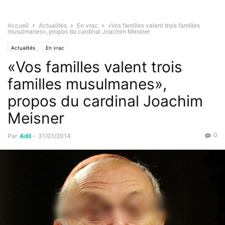
Accueil
Actualités
En vrac
«Vos familles valent trois familles
musulmanes», propos du cardinal Joachim Meisner
Actualités
En vrac
«Vos familles valent trois
familles musulmanes»,
propos du cardinal Joachim
Meisner
0
Par
Adil
-
31/01/2014