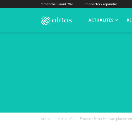
dimanche 9 août 2026
Connecter / rejoindre
alNas.fr
ACTUALITÉS
RE
Accueil
Actualités
France : Rima Hassan placée en