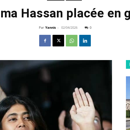
ima Hassan placée en 
Par
Yannis
-
02/04/2026
0