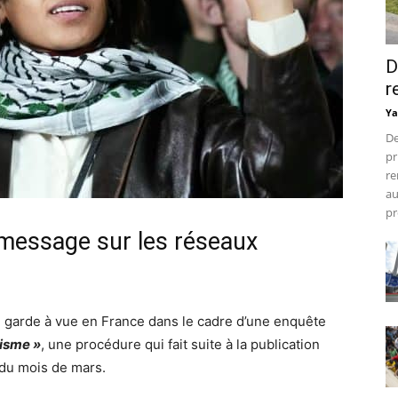
D
r
Ya
De
pr
re
au
pr
 message sur les réseaux
 garde à vue en France dans le cadre d’une enquête
risme »
, une procédure qui fait suite à la publication
 du mois de mars.