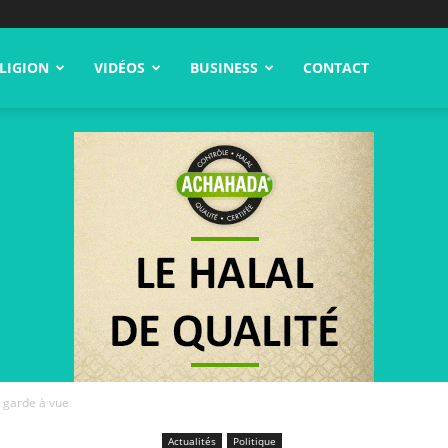
LIGION
VIDÉOS
BUSINESS
CONTACT
 garde à vue
Actualités
Politique