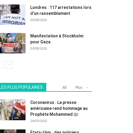
Londres : 117 arrestations lors
d’un rassemblement
03/08/2026
Manifestation à Stockholm
pour Gaza
03/08/2026
LES PLUS POPULAIRES
All
Plus
Coronavirus : La presse
américaine rend hommage au
Prophète Mohammed ﷺ
24/03/2020
Etats-Unis : des policiers