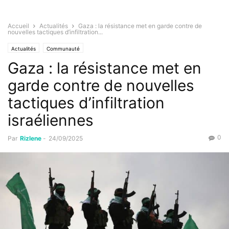
Accueil
Actualités
Gaza : la résistance met en garde contre de
nouvelles tactiques d’infiltration...
Actualités
Communauté
Gaza : la résistance met en
garde contre de nouvelles
tactiques d’infiltration
israéliennes
0
Par
Rizlene
-
24/09/2025