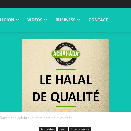
LIGION
VIDÉOS
BUSINESS
CONTACT
arcelone célèbre leurs talents et leurs défis
Actualités
Buzz
Communauté