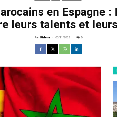
arocains en Espagne : 
e leurs talents et leur
Par
Rizlene
-
03/11/2025
0