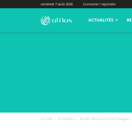
vendredi 7 août 2026
Connecter / rejoindre
alNas.fr
ACTUALITÉS
RE
Accueil
Actualités
Jeunes Marocains en Espagne : B