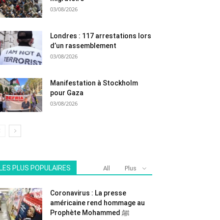
03/08/2026
Londres : 117 arrestations lors
d’un rassemblement
03/08/2026
Manifestation à Stockholm
pour Gaza
03/08/2026
LES PLUS POPULAIRES
All
Plus
Coronavirus : La presse
américaine rend hommage au
Prophète Mohammed ﷺ