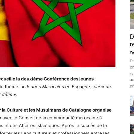
D
r
Ya
De
pr
re
cueille la deuxième Conférence des jeunes
au
pr
 le thème :
« Jeunes Marocains en Espagne : parcours
 défis ».
 la Culture et les Musulmans de Catalogne organise
on avec le Conseil de la communauté marocaine à
s et des Affaires islamiques. Après le succès de la
forcer les liens culturels et professionnels entre les