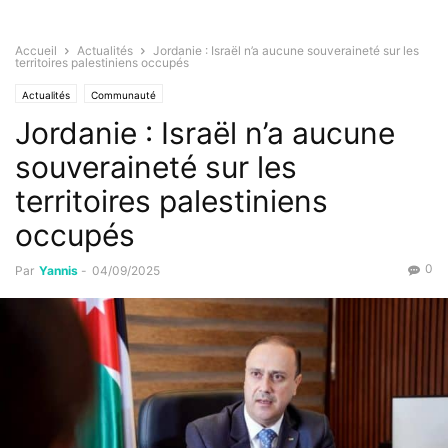
Accueil
Actualités
Jordanie : Israël n’a aucune souveraineté sur les
territoires palestiniens occupés
Actualités
Communauté
Jordanie : Israël n’a aucune
souveraineté sur les
territoires palestiniens
occupés
0
Par
Yannis
-
04/09/2025