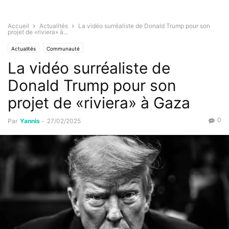
Accueil
Actualités
La vidéo surréaliste de Donald Trump pour son
projet de «riviera» à...
Actualités
Communauté
La vidéo surréaliste de
Donald Trump pour son
projet de «riviera» à Gaza
0
Par
Yannis
-
27/02/2025