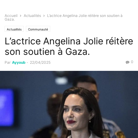
Accueil
Actualités
L’actrice Angelina Jolie réitère son soutien à
Gaza.
Actualités
Communauté
L’actrice Angelina Jolie réitère
son soutien à Gaza.
0
Par
Ayyoub
-
22/04/2025