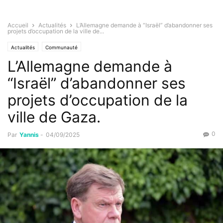
Accueil
Actualités
L’Allemagne demande à “Israël” d’abandonner ses
projets d’occupation de la ville de...
Actualités
Communauté
L’Allemagne demande à
“Israël” d’abandonner ses
projets d’occupation de la
ville de Gaza.
0
Par
Yannis
-
04/09/2025