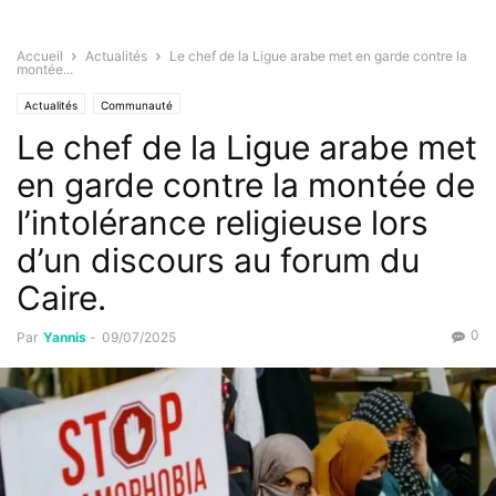
Accueil
Actualités
Le chef de la Ligue arabe met en garde contre la
montée...
Actualités
Communauté
Le chef de la Ligue arabe met
en garde contre la montée de
l’intolérance religieuse lors
d’un discours au forum du
Caire.
0
Par
Yannis
-
09/07/2025