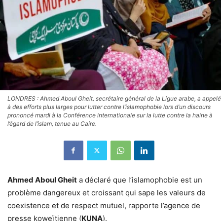
LONDRES : Ahmed Aboul Gheit, secrétaire général de la Ligue arabe, a appelé
à des efforts plus larges pour lutter contre l’islamophobie lors d’un discours
prononcé mardi à la Conférence internationale sur la lutte contre la haine à
l’égard de l’islam, tenue au Caire.
Ahmed Aboul Gheit
a déclaré que l’islamophobie est un
problème dangereux et croissant qui sape les valeurs de
coexistence et de respect mutuel, rapporte l’agence de
presse koweïtienne (
KUNA
).