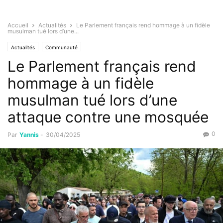
Accueil
Actualités
Le Parlement français rend hommage à un fidèle
musulman tué lors d’une...
Actualités
Communauté
Le Parlement français rend
hommage à un fidèle
musulman tué lors d’une
attaque contre une mosquée
0
Par
Yannis
-
30/04/2025