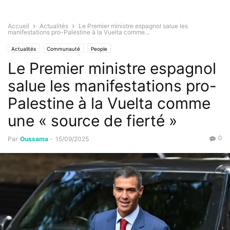
Accueil
Actualités
Le Premier ministre espagnol salue les
manifestations pro-Palestine à la Vuelta comme...
Actualités
Communauté
People
Le Premier ministre espagnol
salue les manifestations pro-
Palestine à la Vuelta comme
une « source de fierté »
0
Par
Oussama
-
15/09/2025