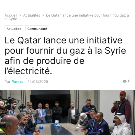
Accueil
Actualités
Le Qatar lance une initiative pour fournir du gaz à
la Syrie...
Actualités
Communauté
Le Qatar lance une initiative
pour fournir du gaz à la Syrie
afin de produire de
l’électricité.
0
Par
Yannis
-
14/03/2025