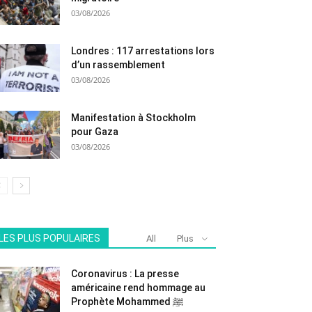
03/08/2026
Londres : 117 arrestations lors
d’un rassemblement
03/08/2026
Manifestation à Stockholm
pour Gaza
03/08/2026
LES PLUS POPULAIRES
All
Plus
Coronavirus : La presse
américaine rend hommage au
Prophète Mohammed ﷺ