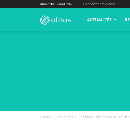
dimanche 9 août 2026
Connecter / rejoindre
alNas.fr
ACTUALITÉS
RE
Accueil
Actualités
Les États-Unis prêt à alléger les