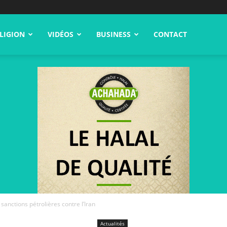
LIGION
VIDÉOS
BUSINESS
CONTACT
 sanctions pétrolières contre l’Iran
Actualités