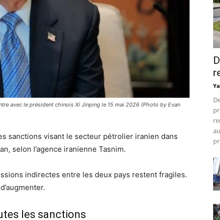
D
r
Ya
De
tre avec le président chinois Xi Jinping le 15 mai 2026 (Photo by Evan
pr
re
au
s sanctions visant le secteur pétrolier iranien dans
pr
an, selon l’agence iranienne Tasnim.
ssions indirectes entre les deux pays restent fragiles.
 d’augmenter.
utes les sanctions