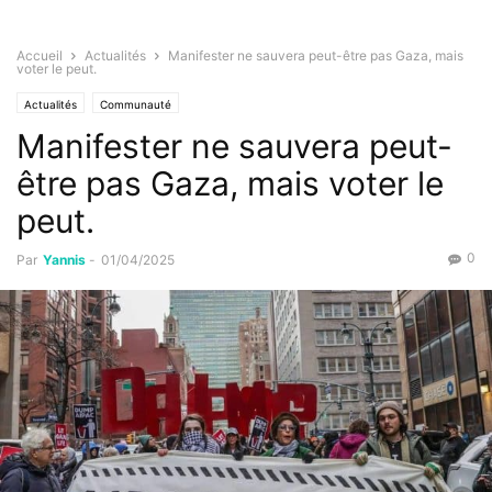
Accueil
Actualités
Manifester ne sauvera peut-être pas Gaza, mais
voter le peut.
Actualités
Communauté
Manifester ne sauvera peut-
être pas Gaza, mais voter le
peut.
0
Par
Yannis
-
01/04/2025