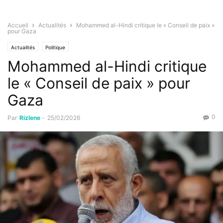
Accueil
Actualités
Mohammed al-Hindi critique le « Conseil de paix »
pour Gaza
Actualités
Politique
Mohammed al-Hindi critique
le « Conseil de paix » pour
Gaza
0
Par
Rizlene
-
25/02/2026