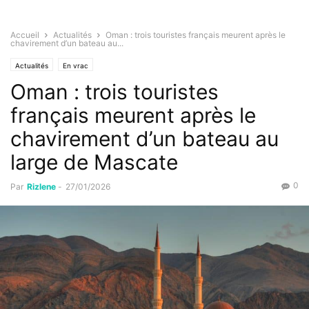
Accueil
Actualités
Oman : trois touristes français meurent après le
chavirement d’un bateau au...
Actualités
En vrac
Oman : trois touristes
français meurent après le
chavirement d’un bateau au
large de Mascate
0
Par
Rizlene
-
27/01/2026