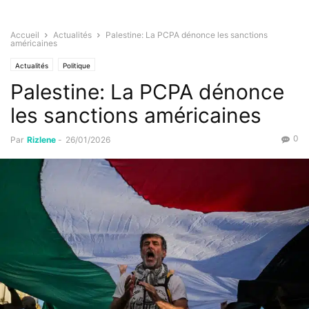
Accueil
Actualités
Palestine: La PCPA dénonce les sanctions
américaines
Actualités
Politique
Palestine: La PCPA dénonce
les sanctions américaines
0
Par
Rizlene
-
26/01/2026