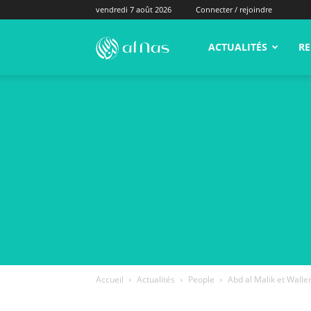
vendredi 7 août 2026
Connecter / rejoindre
alNas.fr
ACTUALITÉS
RE
Accueil
Actualités
People
Abd al Malik et Walle