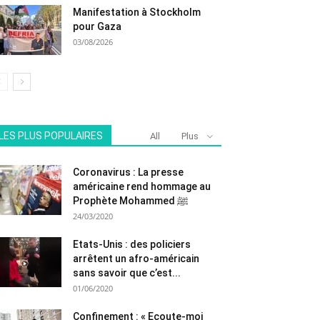
Manifestation à Stockholm
pour Gaza
03/08/2026
LES PLUS POPULAIRES
All
Plus
Coronavirus : La presse
américaine rend hommage au
Prophète Mohammed ﷺ
24/03/2020
Etats-Unis : des policiers
arrêtent un afro-américain
sans savoir que c’est...
01/06/2020
Confinement : « Ecoute-moi