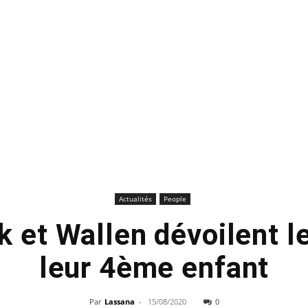
Actualités
People
k et Wallen dévoilent 
leur 4ème enfant
Par
Lassana
-
15/08/2020
0