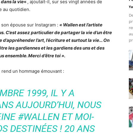
 dans la vie
«
, ajoutait-il, sur ses vingt années de
Ya
e au quotidien.
De
pr
e son épouse sur Instagram :
« Wallen est l’artiste
re
s. C’est assez particulier de partager la vie d’un être
au
d’appréhender l’art, l’écriture et surtout la vie… On
pr
être les gardiennes et les gardiens des uns et des
 ensemble. Merci d’être toi ».
ui rend un hommage émouvant :
MBRE 1999, IL Y A
NS AUJOURD’HUI, NOUS
EINE
#WALLEN
ET MOI-
S DESTINÉES ! 20 ANS