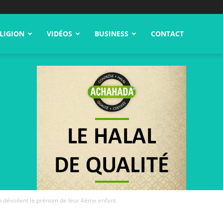
LIGION
VIDÉOS
BUSINESS
CONTACT
n dévoilent le prénom de leur 4ème enfant