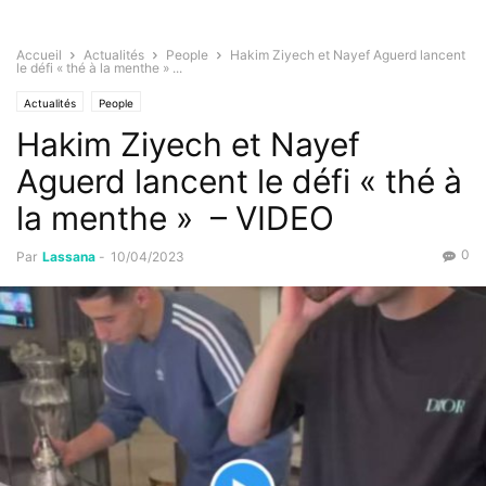
Accueil
Actualités
People
Hakim Ziyech et Nayef Aguerd lancent
le défi « thé à la menthe » ...
Actualités
People
Hakim Ziyech et Nayef
Aguerd lancent le défi « thé à
la menthe » – VIDEO
0
Par
Lassana
-
10/04/2023