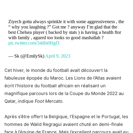
Ziyech gotta always sprinkle it with some aggressiveness , the
“ why you laughing ?” Got me ? anyway I’m glad that the
best Chelsea player ( backed by stats ) is having a health ftor
with family , aguerd too looks so good mashallah ?
pic.twitter.com/34dls0Hgf3
— Sk (@EmilySk)
April 9, 2023
Cet hiver, le monde du football avait découvert la
fabuleuse épopée du Maroc. Les Lions de l’Atlas avaient
écrit l’histoire du football africain en réalisant un
magnifique parcours lors de la Coupe du Monde 2022 au
Qatar, indique
Foot Mercato.
Après s’être offert la Belgique, l’Espagne et le Portugal, les
hommes de Walid Regragui avaient chuté en demi-finale
face à l’équipe de France. Mais l’excellent parcours avait eu