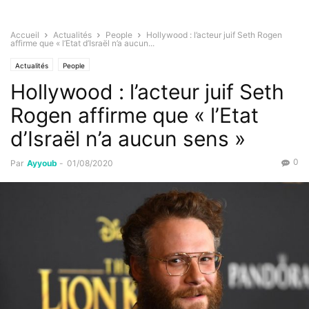
Accueil
Actualités
People
Hollywood : l’acteur juif Seth Rogen
affirme que « l’Etat d’Israël n’a aucun...
Actualités
People
Hollywood : l’acteur juif Seth
Rogen affirme que « l’Etat
d’Israël n’a aucun sens »
0
Par
Ayyoub
-
01/08/2020