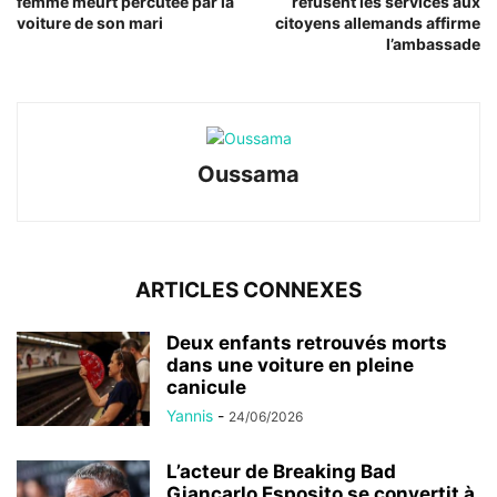
femme meurt percutée par la
refusent les services aux
voiture de son mari
citoyens allemands affirme
l’ambassade
Oussama
ARTICLES CONNEXES
Deux enfants retrouvés morts
dans une voiture en pleine
canicule
Yannis
-
24/06/2026
L’acteur de Breaking Bad
Giancarlo Esposito se convertit à