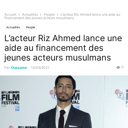
Accueil
Actualités
People
L’acteur Riz Ahmed lance une aide au
financement des jeunes acteurs musulmans
Actualités
People
L’acteur Riz Ahmed lance une
aide au financement des
jeunes acteurs musulmans
0
Par
Oussama
-
14/06/2021