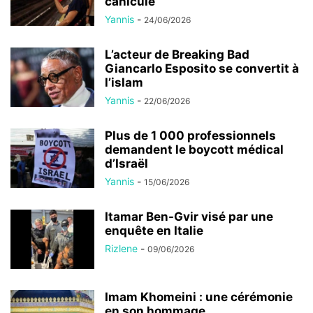
canicule
Yannis
-
24/06/2026
L’acteur de Breaking Bad
Giancarlo Esposito se convertit à
l’islam
Yannis
-
22/06/2026
Plus de 1 000 professionnels
demandent le boycott médical
d’Israël
Yannis
-
15/06/2026
Itamar Ben-Gvir visé par une
enquête en Italie
Rizlene
-
09/06/2026
Imam Khomeini : une cérémonie
en son hommage