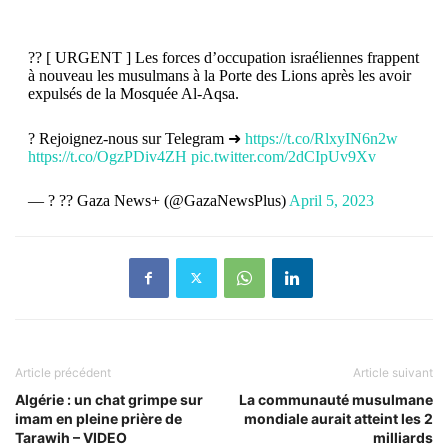
?? [ URGENT ] Les forces d’occupation israéliennes frappent
à nouveau les musulmans à la Porte des Lions après les avoir
expulsés de la Mosquée Al-Aqsa.
? Rejoignez-nous sur Telegram ➜
https://t.co/RlxyIN6n2w
https://t.co/OgzPDiv4ZH
pic.twitter.com/2dCIpUv9Xv
— ? ?? Gaza News+ (@GazaNewsPlus)
April 5, 2023
Article précédent
Article suivant
Algérie : un chat grimpe sur
La communauté musulmane
imam en pleine prière de
mondiale aurait atteint les 2
Tarawih – VIDEO
milliards