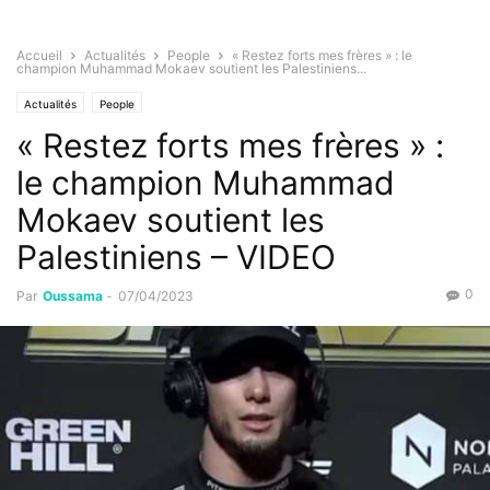
Accueil
Actualités
People
« Restez forts mes frères » : le
champion Muhammad Mokaev soutient les Palestiniens...
Actualités
People
« Restez forts mes frères » :
le champion Muhammad
Mokaev soutient les
Palestiniens – VIDEO
0
Par
Oussama
-
07/04/2023