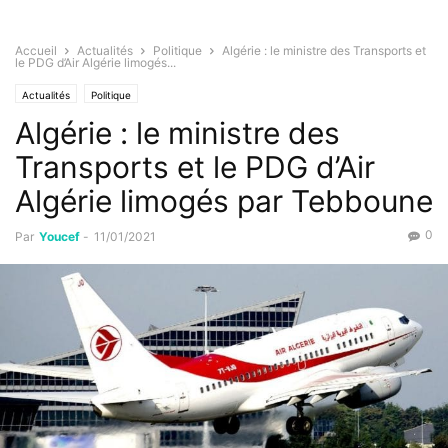
Accueil
Actualités
Politique
Algérie : le ministre des Transports et
le PDG d’Air Algérie limogés...
Actualités
Politique
Algérie : le ministre des
Transports et le PDG d’Air
Algérie limogés par Tebboune
0
Par
Youcef
-
11/01/2021