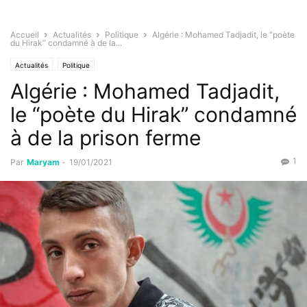
Accueil
Actualités
Politique
Algérie : Mohamed Tadjadit, le “poète
du Hirak” condamné à de la...
Actualités
Politique
Algérie : Mohamed Tadjadit,
le “poète du Hirak” condamné
à de la prison ferme
1
Par
Maryam
-
19/01/2021