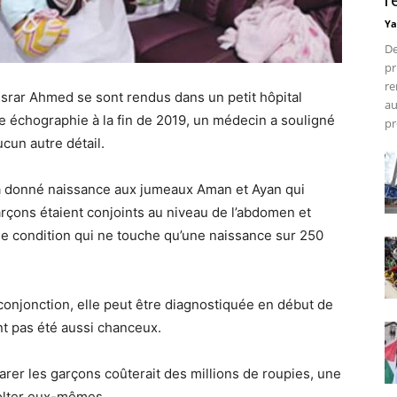
r
Ya
De
pr
re
Israr Ahmed se sont rendus dans un petit hôpital
au
e échographie à la fin de 2019, un médecin a souligné
pr
cun autre détail.
 a donné naissance aux jumeaux Aman et Ayan qui
arçons étaient conjoints au niveau de l’abdomen et
ne condition qui ne touche qu’une naissance sur 250
 conjonction, elle peut être diagnostiquée en début de
t pas été aussi chanceux.
arer les garçons coûterait des millions de roupies, une
colter eux-mêmes.