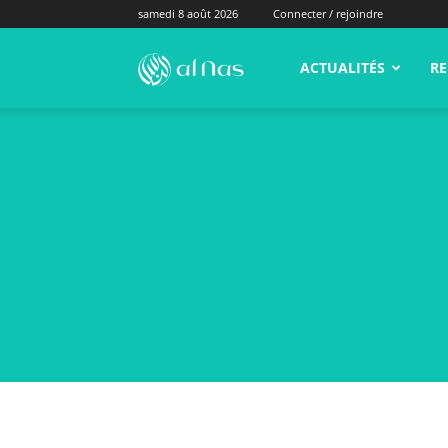
samedi 8 août 2026
Connecter / rejoindre
alNas.fr
ACTUALITÉS
RE