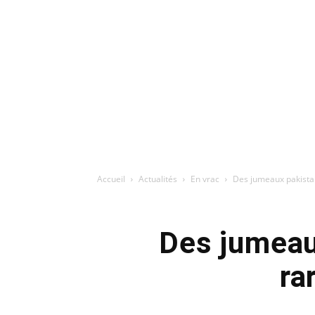
Accueil
Actualités
En vrac
Des jumeaux pakistan
Des jumeau
ra