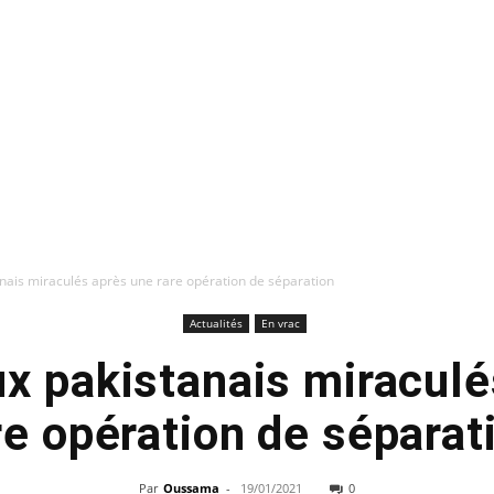
ais miraculés après une rare opération de séparation
Actualités
En vrac
x pakistanais miraculé
re opération de séparat
Par
Oussama
-
19/01/2021
0