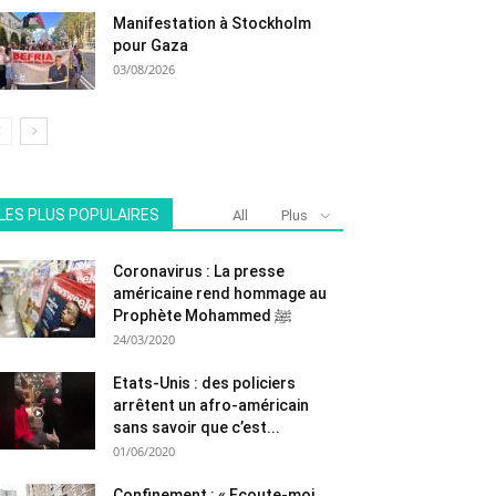
Manifestation à Stockholm
pour Gaza
03/08/2026
LES PLUS POPULAIRES
All
Plus
Coronavirus : La presse
américaine rend hommage au
Prophète Mohammed ﷺ
24/03/2020
Etats-Unis : des policiers
arrêtent un afro-américain
sans savoir que c’est...
01/06/2020
Confinement : « Ecoute-moi