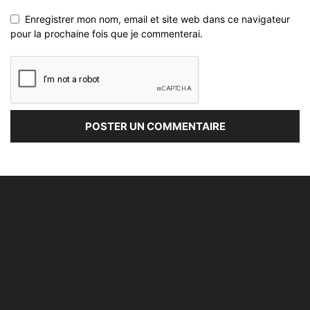
À PROPOS
Dans un monde numérique et interconnecté alNas use de
moyens techniques actuels pour protéger la Vie privée et
la liberté de ses utilisateurs, membres ou adhérents, en
s’appuyant sur les directives de la CNIL.
Contactez-nous:
contact[@]alnas.fr