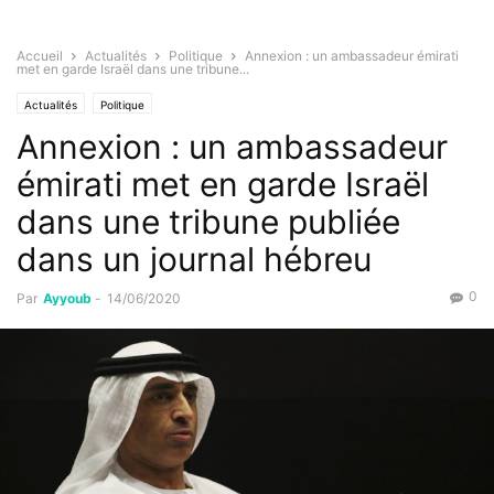
Accueil
Actualités
Politique
Annexion : un ambassadeur émirati
met en garde Israël dans une tribune...
Actualités
Politique
Annexion : un ambassadeur
émirati met en garde Israël
dans une tribune publiée
dans un journal hébreu
0
Par
Ayyoub
-
14/06/2020