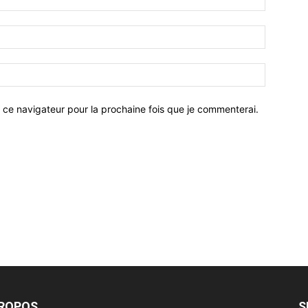
 ce navigateur pour la prochaine fois que je commenterai.
PROPOS
S
 un monde numérique et interconnecté alNas use de