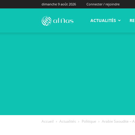
dimanche 9 août 2026
Connecter / rejoindre
alNas.fr
ACTUALITÉS
RE
Accueil
Actualités
Politique
Arabie Saoudite – Al