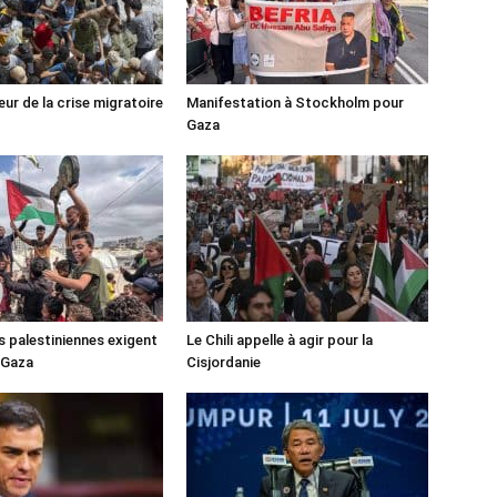
ur de la crise migratoire
Manifestation à Stockholm pour
Gaza
s palestiniennes exigent
Le Chili appelle à agir pour la
 Gaza
Cisjordanie