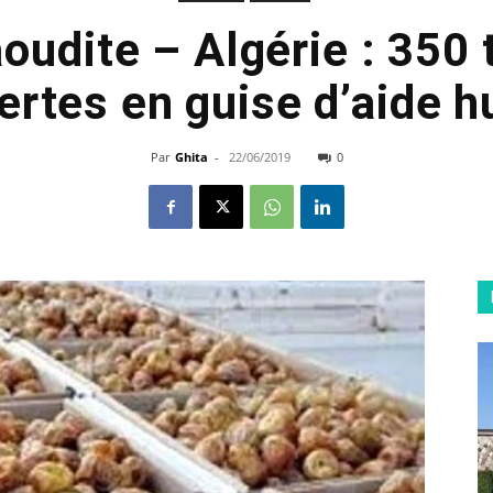
oudite – Algérie : 350
ertes en guise d’aide 
Par
Ghita
-
22/06/2019
0