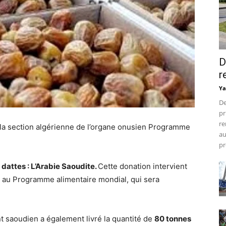
D
r
Ya
De
pr
re
la section algérienne de l’organe onusien Programme
au
pr
dattes : L’Arabie Saoudite.
Cette donation intervient
e au Programme alimentaire mondial, qui sera
 saoudien a également livré la quantité de
80 tonnes