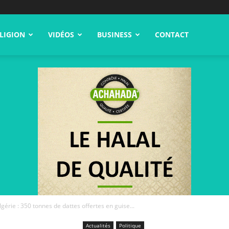
LIGION
VIDÉOS
BUSINESS
CONTACT
gérie : 350 tonnes de dattes offertes en guise...
Actualités
Politique