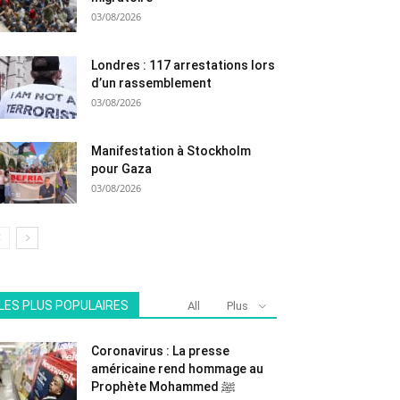
03/08/2026
Londres : 117 arrestations lors
d’un rassemblement
03/08/2026
Manifestation à Stockholm
pour Gaza
03/08/2026
LES PLUS POPULAIRES
All
Plus
Coronavirus : La presse
américaine rend hommage au
Prophète Mohammed ﷺ