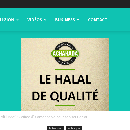
LIGION
VIDÉOS
BUSINESS
CONTACT
“Ali Juppé” : victime d’islamophobie pour son soutien au...
Actualités
Politique