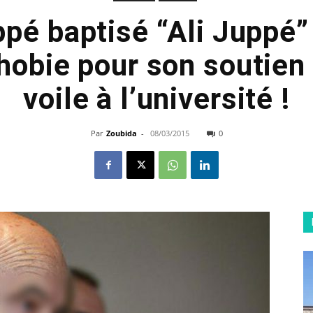
ppé baptisé “Ali Juppé” 
hobie pour son soutien 
voile à l’université !
Par
Zoubida
-
08/03/2015
0