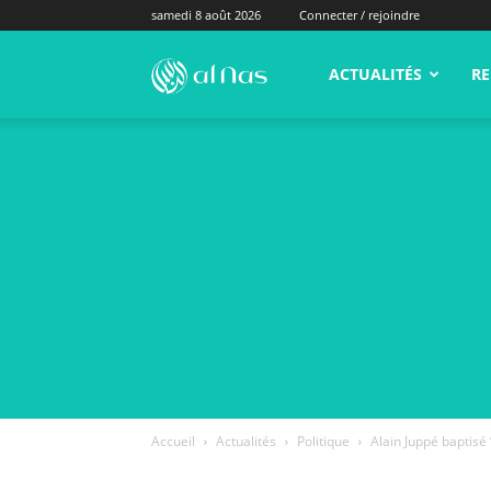
samedi 8 août 2026
Connecter / rejoindre
alNas.fr
ACTUALITÉS
RE
Accueil
Actualités
Politique
Alain Juppé baptisé 