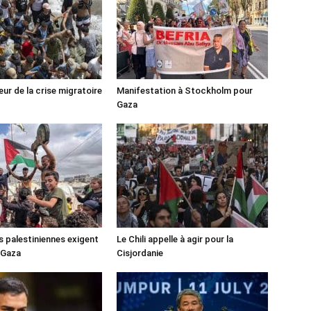
ur de la crise migratoire
Manifestation à Stockholm pour
Gaza
s palestiniennes exigent
Le Chili appelle à agir pour la
 Gaza
Cisjordanie