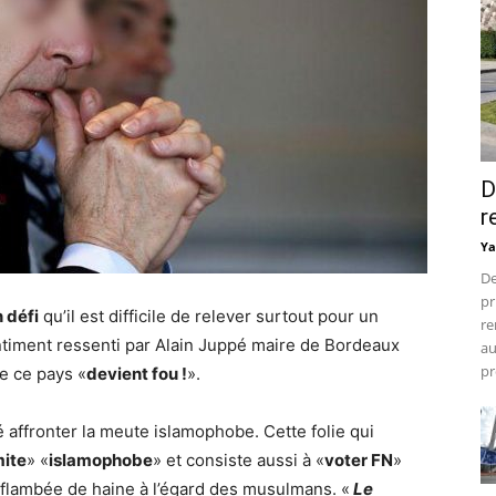
D
r
Ya
De
pr
n défi
qu’il est difficile de relever surtout pour un
re
timent ressenti par Alain Juppé maire de Bordeaux
au
pr
ue ce pays «
devient fou !
».
é affronter la meute islamophobe. Cette folie qui
mite
» «
islamophobe
» et consiste aussi à «
voter FN
»
e flambée de haine à l’égard des musulmans. «
Le