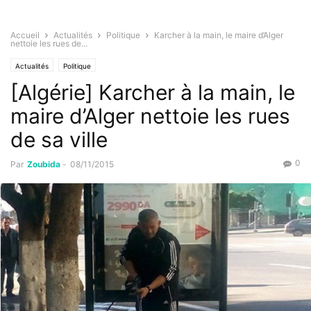
Accueil
Actualités
Politique
Karcher à la main, le maire d’Alger
nettoie les rues de...
Actualités
Politique
[Algérie] Karcher à la main, le
maire d’Alger nettoie les rues
de sa ville
0
Par
Zoubida
-
08/11/2015