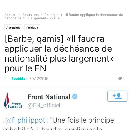
Accueil
Actualités
Politique
«Il faudra appliquer la déchéance de
nationalité plus largement» pour le...
Actualités
Politique
[Barbe, qamis] «Il faudra
appliquer la déchéance de
nationalité plus largement»
pour le FN
0
Par
Zoubida
-
30/12/2015