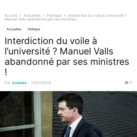
Accueil
Actualités
Politique
Interdiction du voile à l’université ?
Manuel Valls abandonné par ses ministres...
Actualités
Politique
Interdiction du voile à
l’université ? Manuel Valls
abandonné par ses ministres
!
0
Par
Zoubida
-
15/04/2016