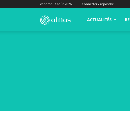
vendredi 7 août 2026
Connecter / rejoindre
alNas.fr
ACTUALITÉS
RE