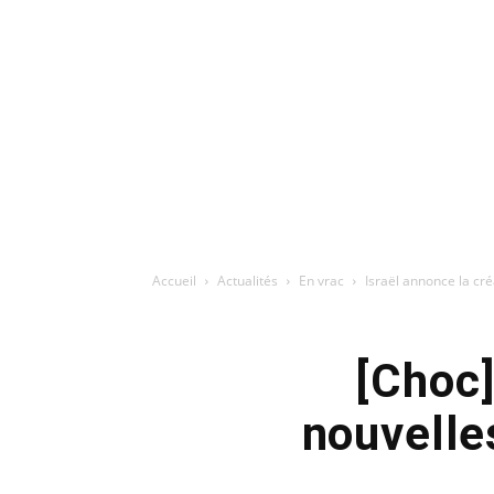
Accueil
Actualités
En vrac
Israël annonce la cr
[Choc]
nouvelle