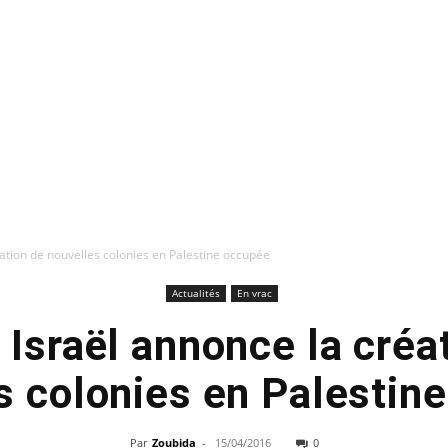
éation de nouvelles colonies en Palestine occupée
Actualités
En vrac
 Israël annonce la créa
s colonies en Palestin
Par
Zoubida
-
15/04/2016
0