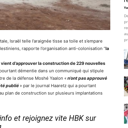
r
Ya
De
pr
re
au
pr
le, Israël telle l’araignée tisse sa toile et s’empare
stiniens, rapporte l’organisation anti-colonisation “
la
vient d’approuver la construction de 229 nouvelles
 pourtant démentie dans un communiqué qui stipule
istre de la défense Moshé Yaalon «
n’ont pas approuvé
té publié
» par le journal Haaretz qui a pourtant
u plan de construction sur plusieurs implantations
nfo et rejoignez vite HBK sur