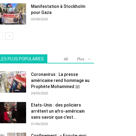
Manifestation à Stockholm
pour Gaza
03/08/2026
LES PLUS POPULAIRES
All
Plus
Coronavirus : La presse
américaine rend hommage au
Prophète Mohammed ﷺ
24/03/2020
Etats-Unis : des policiers
arrêtent un afro-américain
sans savoir que c’est...
01/06/2020
Confinement : « Ecoute-moi