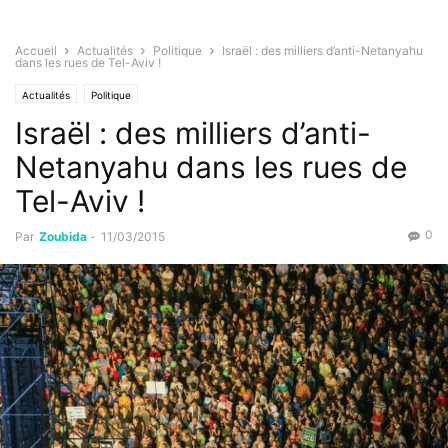
Accueil
Actualités
Politique
Israël : des milliers d’anti-Netanyahu
dans les rues de Tel-Aviv !
Actualités
Politique
Israël : des milliers d’anti-
Netanyahu dans les rues de
Tel-Aviv !
0
Par
Zoubida
-
11/03/2015