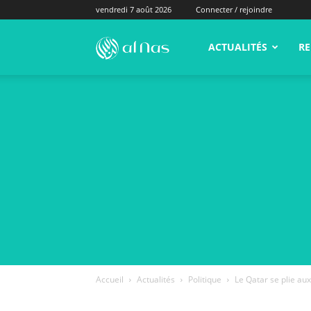
vendredi 7 août 2026
Connecter / rejoindre
alNas.fr
ACTUALITÉS
RE
Accueil
Actualités
Politique
Le Qatar se plie au