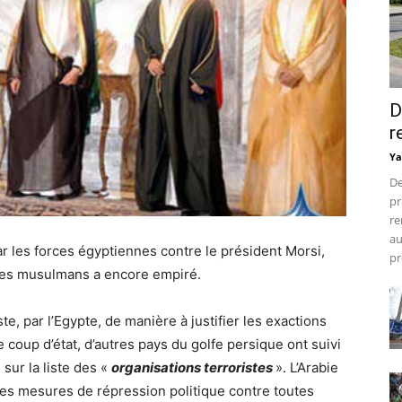
D
r
Ya
De
pr
re
au
ar les forces égyptiennes contre le président Morsi,
pr
rères musulmans a encore empiré.
, par l’Egypte, de manière à justifier les exactions
coup d’état, d’autres pays du golfe persique ont suivi
 sur la liste des «
organisations terroristes
». L’Arabie
 les mesures de répression politique contre toutes