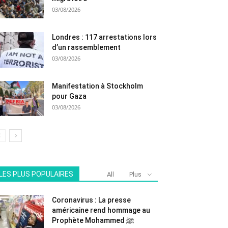
03/08/2026
Londres : 117 arrestations lors
d’un rassemblement
03/08/2026
Manifestation à Stockholm
pour Gaza
03/08/2026
LES PLUS POPULAIRES
All
Plus
Coronavirus : La presse
américaine rend hommage au
Prophète Mohammed ﷺ