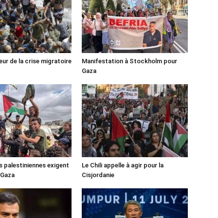
ur de la crise migratoire
Manifestation à Stockholm pour
Gaza
s palestiniennes exigent
Le Chili appelle à agir pour la
 Gaza
Cisjordanie