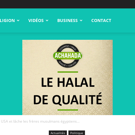
LIGION
VIDÉOS
BUSINESS
CONTACT
x USA et lâche les frères musulmans égyptiens...
Actualités
Politique