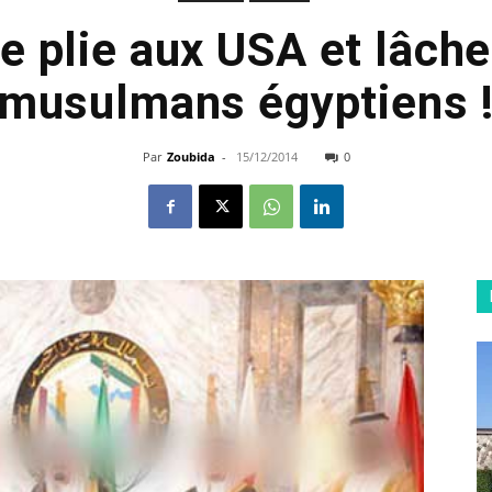
e plie aux USA et lâche
musulmans égyptiens 
Par
Zoubida
-
15/12/2014
0